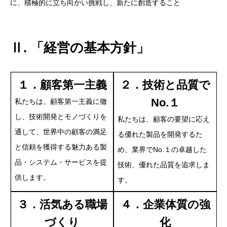
に、積極的に立ち向かい挑戦し、新たに創造すること
採用情報
Ⅱ. 「経営の基本方針」
働く環境
１．顧客第一主義
２．技術と品質で
先輩社員
No.１
私たちは、顧客第一主義に徹
し、技術開発とモノづくりを
私たちは、顧客の要望に応え
通して、世界中の顧客の満足
る優れた製品を開発するた
アクセス
と信頼を獲得する魅力ある製
め、業界でNo.１の卓越した
品・システム・サービスを提
技術、優れた品質を追求しま
供します。
お知らせ
す。
３．活気ある職場
４．企業体質の強
づくり
化
株式会社小田原エンジニアリング