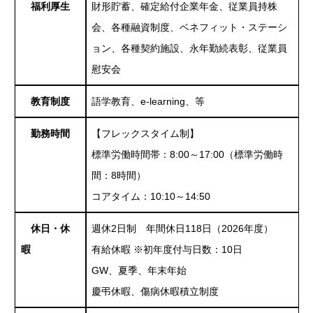
福利厚生
財形貯蓄、確定給付企業年金、従業員持株
採用情報
会、各種融資制度、ベネフィット・ステーシ
ョン、各種契約施設、永年勤続表彰、従業員
慰安会
働く環境
教育制度
語学教育、e-learning、等
勤務時間
【フレックスタイム制】
先輩社員
標準労働時間帯：8:00～17:00（標準労働時
間：8時間）
アクセス
コアタイム：10:10～14:50
休日・休
週休2日制 年間休日118日（2026年度）
お知らせ
暇
有給休暇 ※初年度付与日数：10日
GW、夏季、年末年始
慶弔休暇、傷病休暇積立制度
株式会社小田原エンジニアリング