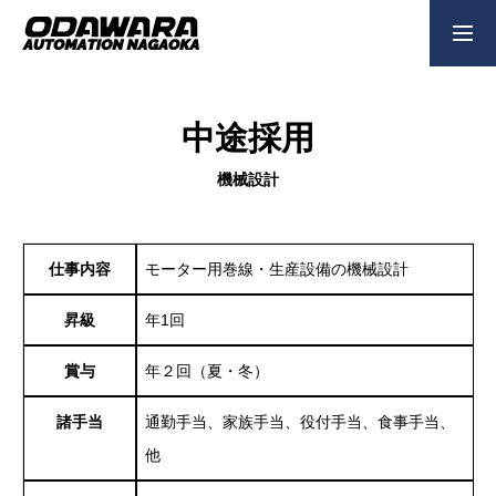
新卒採用
中途採用
働く環境
中途採用
企業情報
機械設計
事業内容
仕事内容
モーター用巻線・生産設備の機械設計
昇級
年1回
経営理念
賞与
年２回（夏・冬）
諸手当
通勤手当、家族手当、役付手当、食事手当、
メッセージ
他